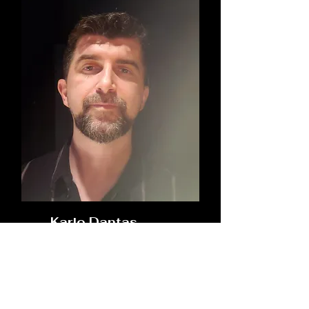
Karlo Dantas
Roteirista e escritor, filiado à
ABRA (Associação Brasileira de
Autores Roteiristas), com pós
em Cinema e Linguagem
Audiovisual, e certificado como
Analista e Parecerista de