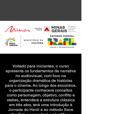
Voltado para iniciantes, o curso
apresenta os fundamentos da narrativa
no audiovisual, com foco na
organização dramática de histórias
para o cinema. Ao longo dos encontros,
o participante conhecerá conceitos
como personagem, objetivo, conflito e
stakes, entenderá a estrutura clássica
em três atos, terá uma introdução à
Jornada do Herói e ao método Save